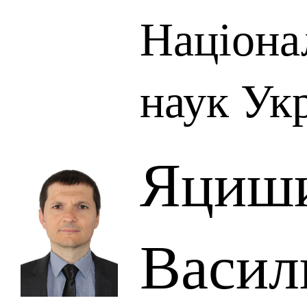
Націона
наук Ук
Яциши
Васил