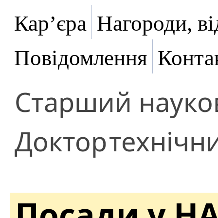
Кар’єра
Нагороди, ві
Повідомлення
Конта
Старший науков
Доктор
технічн
Посади у Н