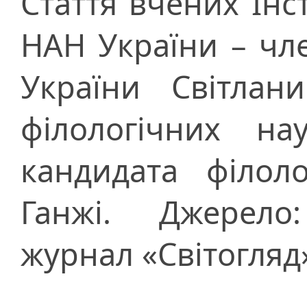
Стаття вчених Інс
НАН України – чл
України Світлан
філологічних на
кандидата філол
Ганжі. Джерело:
журнал «Світогляд»