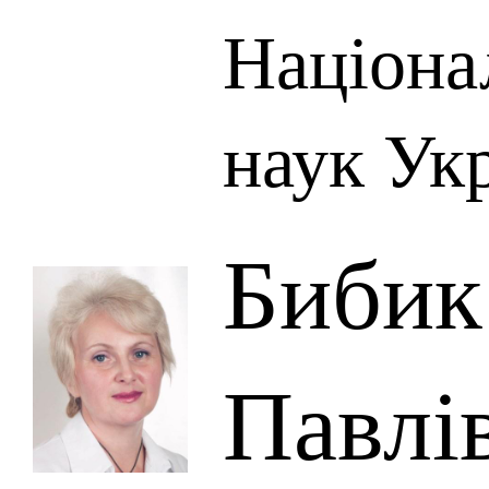
Націона
наук Ук
Бибик
Павлі