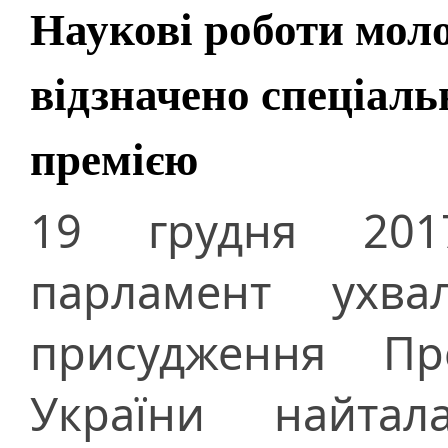
Наукові роботи мол
відзначено спеціал
премією
19 грудня 201
парламент ухва
присудження Пр
України найтал