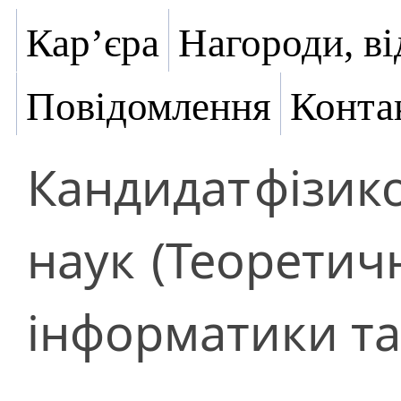
Кар’єра
Нагороди, ві
Повідомлення
Конта
Кандидат
фізик
наук
(Теоретич
інформатики та