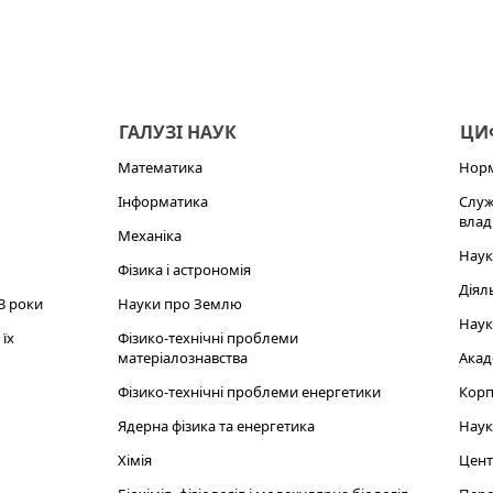
ГАЛУЗІ НАУК
ЦИФ
Математика
Норм
Інформатика
Служ
влад
Механіка
Наук
Фізика і астрономія
Діял
3 роки
Науки про Землю
Наук
їх
Фізико-технічні проблеми
матеріалознавства
Акад
Фізико-технічні проблеми енергетики
Корп
Ядерна фізика та енергетика
Наук
Хімія
Цент