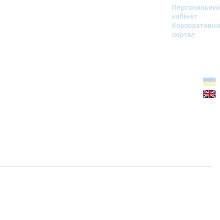
Персональни
кабінет
Корпоративн
портал