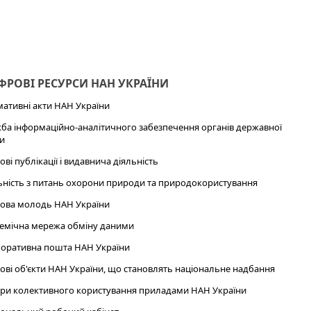
РОВІ РЕСУРСИ НАН УКРАЇНИ
ативні акти НАН України
ба інформаційно-аналітичного забезпечення органів державної
и
ові публікації і видавнича діяльність
ьність з питань охорони природи та природокористування
ова молодь НАН України
емічна мережа обміну даними
оративна пошта НАН України
ові об'єкти НАН України, що становлять національне надбання
ри колективного користування приладами НАН України