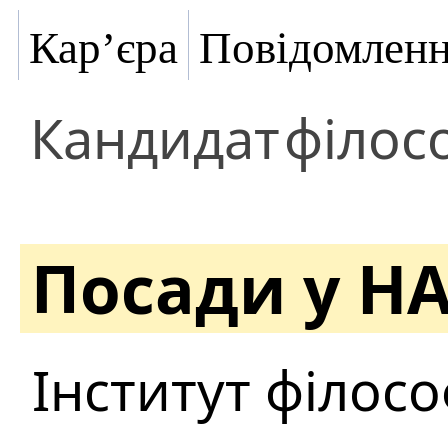
Кар’єра
Повідомлен
Кандидат
філос
Посади у Н
Інститут філософ