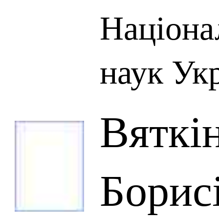
Націона
наук Ук
Вяткі
Борис