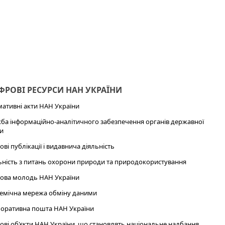
РОВІ РЕСУРСИ НАН УКРАЇНИ
ативні акти НАН України
ба інформаційно-аналітичного забезпечення органів державної
и
ові публікації і видавнича діяльність
ьність з питань охорони природи та природокористування
ова молодь НАН України
емічна мережа обміну даними
оративна пошта НАН України
ові об'єкти НАН України, що становлять національне надбання