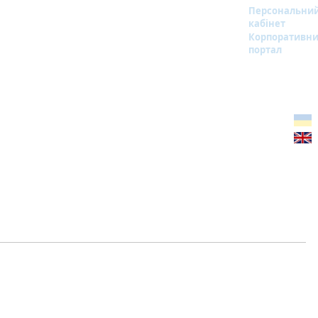
Персональни
кабінет
Корпоративн
портал