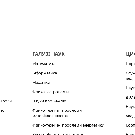
ГАЛУЗІ НАУК
ЦИФ
Математика
Норм
Інформатика
Служ
влад
Механіка
Наук
Фізика і астрономія
Діял
3 роки
Науки про Землю
Наук
їх
Фізико-технічні проблеми
матеріалознавства
Акад
Фізико-технічні проблеми енергетики
Корп
Ядерна фізика та енергетика
Наук