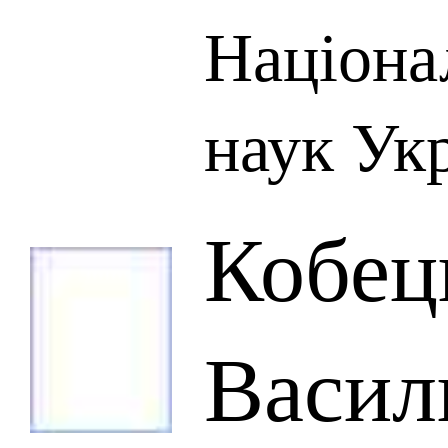
Націона
наук Ук
Кобец
Васил