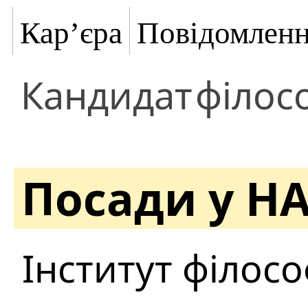
Кар’єра
Повідомлен
Кандидат
філос
Посади у Н
Інститут філософ