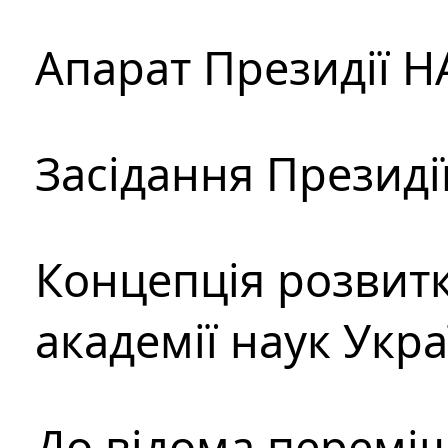
Апарат Президії Н
Засідання Президі
Концепція розвитк
академії наук Укр
До відома перемі