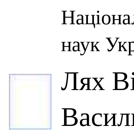
Націона
наук Ук
Лях В
Васил