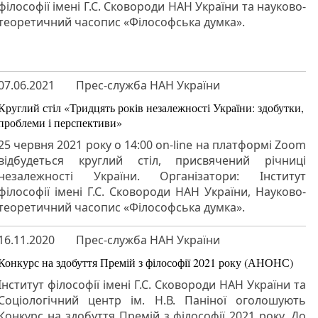
філософії імені Г.С. Сковороди НАН України та науково-
теоретичний часопис «Філософська думка».
07.06.2021
Прес-служба НАН України
Круглий стіл «Тридцять років незалежності України: здобутки,
проблеми і перспективи»
25 червня 2021 року о 14:00 on-line на платформі Zoom
відбудеться круглий стіл, присвячений річниці
незалежності України. Організатори: Інститут
філософії імені Г.С. Сковороди НАН України, Науково-
теоретичний часопис «Філософська думка».
16.11.2020
Прес-служба НАН України
Конкурс на здобуття Премій з філософії 2021 року (АНОНС)
Інститут філософії імені Г.С. Сковороди НАН України та
Соціологічний центр ім. Н.В. Паніної оголошують
Конкурс на здобуття Премій з філософії 2021 року. До