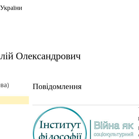
 України
алій Олександрович
ва)
Повідомлення