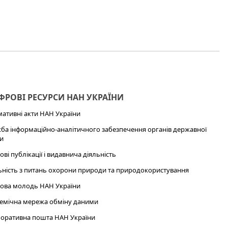
РОВІ РЕСУРСИ НАН УКРАЇНИ
ативні акти НАН України
ба інформаційно-аналітичного забезпечення органів державної
и
ові публікації і видавнича діяльність
ьність з питань охорони природи та природокористування
ова молодь НАН України
емічна мережа обміну даними
оративна пошта НАН України