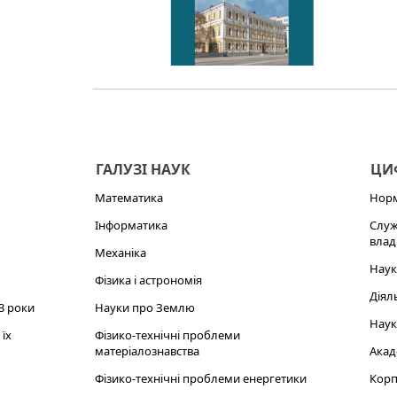
ГАЛУЗІ НАУК
ЦИФ
Математика
Норм
Інформатика
Служ
влад
Механіка
Наук
Фізика і астрономія
Діял
3 роки
Науки про Землю
Наук
їх
Фізико-технічні проблеми
матеріалознавства
Акад
Фізико-технічні проблеми енергетики
Корп