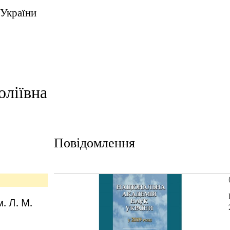
 України
оліївна
Повідомлення
м. Л. М.