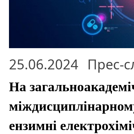
25.06.2024
Прес-с
На загальноакадем
міждисциплінарному
ензимні електрохіміч