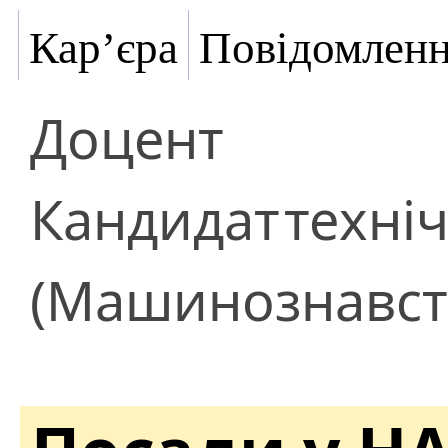
Кар’єра
Повідомлен
Доцент
Кандидат
техні
(Машинознавст