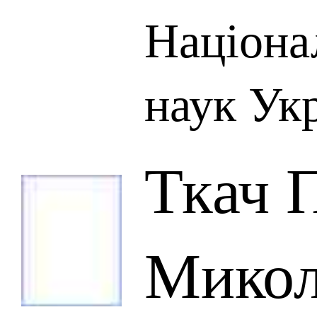
Націона
наук Ук
Ткач 
Микол