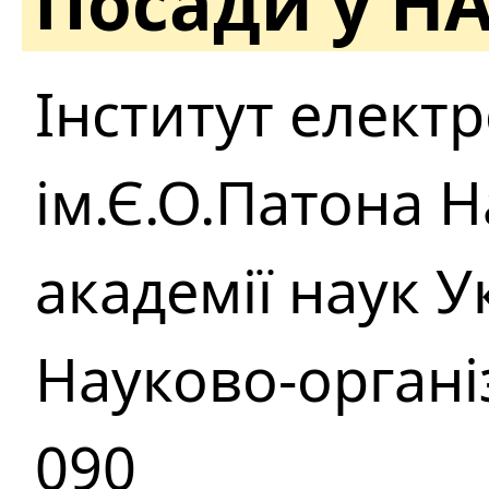
Посади у Н
Інститут елект
ім.Є.О.Патона 
академії наук У
Науково-органi
090