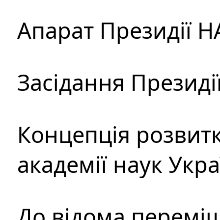
Апарат Президії Н
Засідання Президі
Концепція розвитк
академії наук Укр
До відома перемі