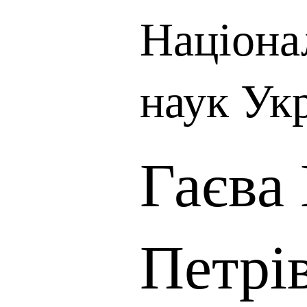
Націона
наук Ук
Гаєва
Петрі