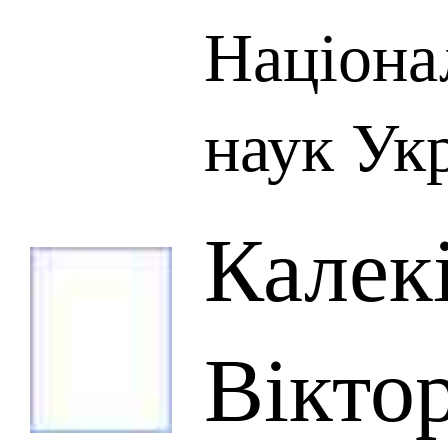
Націона
наук Ук
Калек
Вікто