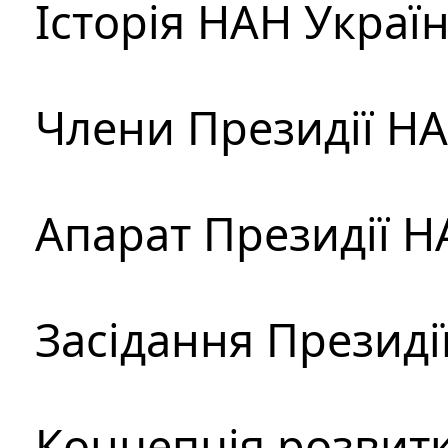
Історія НАН Украї
Члени Президії Н
Апарат Президії Н
Засідання Президі
Концепція розвитк