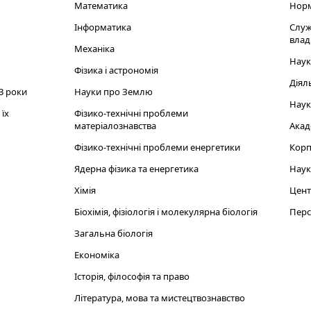
Математика
Норм
Інформатика
Служ
влад
Механіка
Наук
Фізика і астрономія
Діял
3 роки
Науки про Землю
Наук
їх
Фізико-технічні проблеми
матеріалознавства
Акад
Фізико-технічні проблеми енергетики
Корп
Ядерна фізика та енергетика
Наук
Хімія
Цент
Біохімія, фізіологія і молекулярна біологія
Перс
Загальна біологія
Економіка
Історія, філософія та право
Література, мова та мистецтвознавство