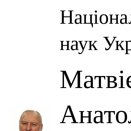
Націона
наук Ук
Матві
Анато