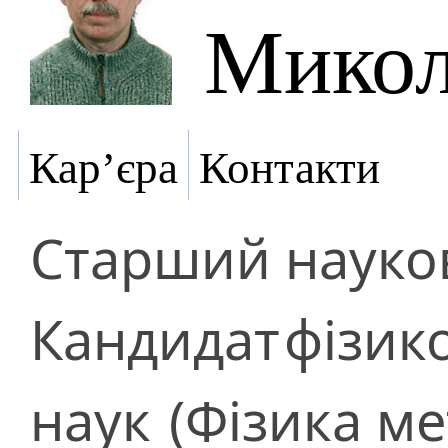
Микол
Кар’єра
Контакти
Старший науков
Кандидат
фізик
наук
(Фізика ме