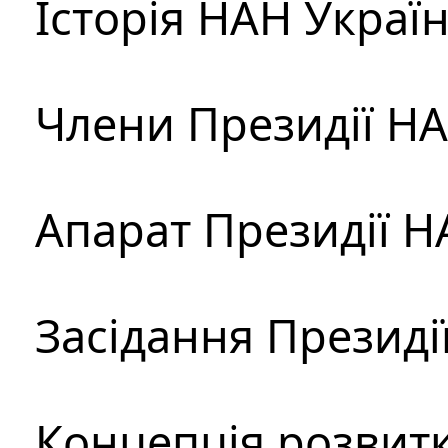
Історія НАН Украї
Члени Президії Н
Апарат Президії Н
Засідання Президі
Концепція розвитк