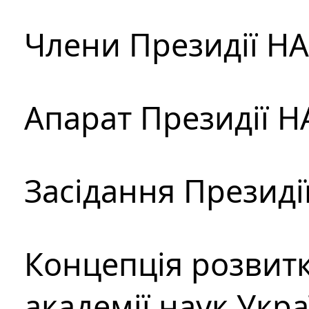
Члени Президії Н
Апарат Президії Н
Засідання Президі
Концепція розвитк
академії наук Укр