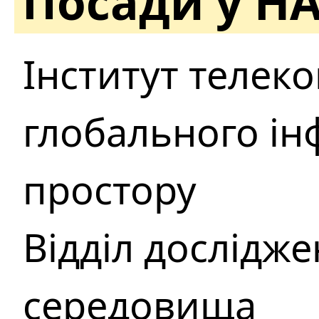
Посади у Н
Інститут телеко
глобального і
простору
Відділ дослідж
середовища