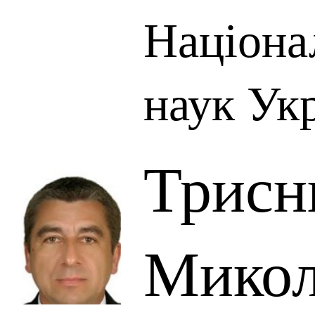
Націона
наук Ук
Трисн
Микол