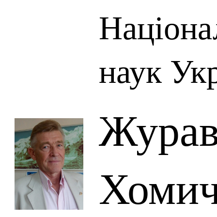
Націона
наук Ук
Журав
Хоми