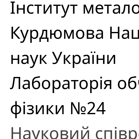
Інститут металоф
Курдюмова Наці
наук України
Лабораторія о
фізики №24
Науковий співр