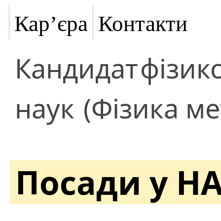
Кар’єра
Контакти
Кандидат
фізик
наук
(Фізика ме
Посади у Н