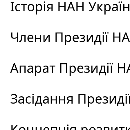
Історія НАН Украї
Члени Президії Н
Апарат Президії Н
Засідання Президі
Концепція розвитк