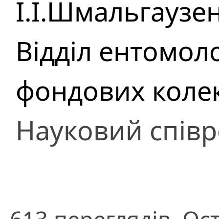
І.І.Шмальгаузе
Відділ ентомоло
фондових коле
Науковий співр