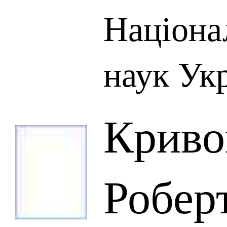
Націона
наук Ук
Криво
Робер