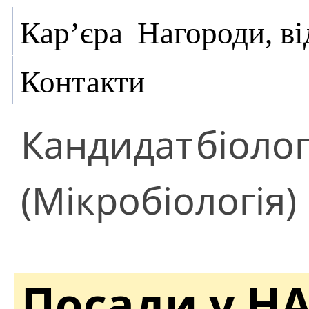
Кар’єра
Нагороди, ві
Контакти
Кандидат
біоло
(Мікробіологія)
Посади у Н