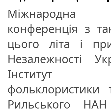
Міжнародна н
конференція з та
цього літа і пр
Незалежності Ук
Інститут ми
фольклористики т
Рильського НАН