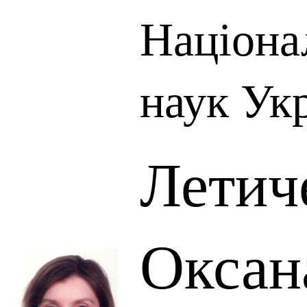
Націона
наук Ук
Летич
Оксан