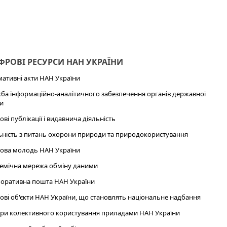
РОВІ РЕСУРСИ НАН УКРАЇНИ
ативні акти НАН України
ба інформаційно-аналітичного забезпечення органів державної
и
ові публікації і видавнича діяльність
ьність з питань охорони природи та природокористування
ова молодь НАН України
емічна мережа обміну даними
оративна пошта НАН України
ові об'єкти НАН України, що становлять національне надбання
ри колективного користування приладами НАН України