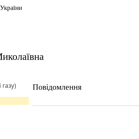
 України
иколаївна
 газу)
Повідомлення