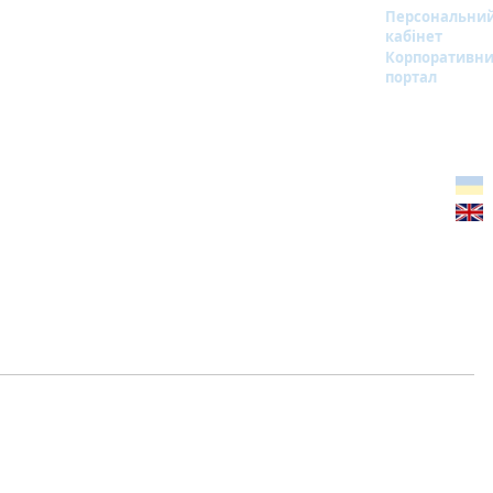
Персональни
кабінет
Корпоративн
портал