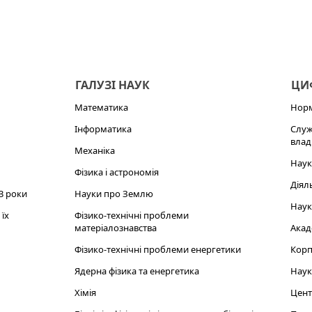
ГАЛУЗІ НАУК
ЦИФ
Математика
Норм
Інформатика
Служ
влад
Механіка
Наук
Фізика і астрономія
Діял
3 роки
Науки про Землю
Наук
їх
Фізико-технічні проблеми
матеріалознавства
Акад
Фізико-технічні проблеми енергетики
Корп
Ядерна фізика та енергетика
Наук
Хімія
Цент