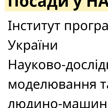
Посади у Н
Інститут прогр
України
Науково-дослід
моделювання та
людино-машинн