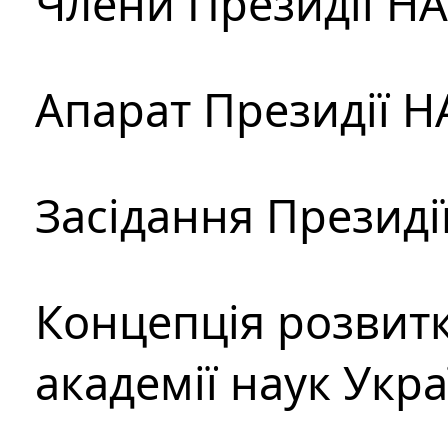
Члени Президії Н
Апарат Президії Н
Засідання Президі
Концепція розвитк
академії наук Укр