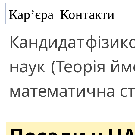
Кар’єра
Контакти
Кандидат
фізик
наук
(Теорія йм
математична ст