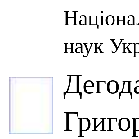
Націона
наук Ук
Дегод
Григо