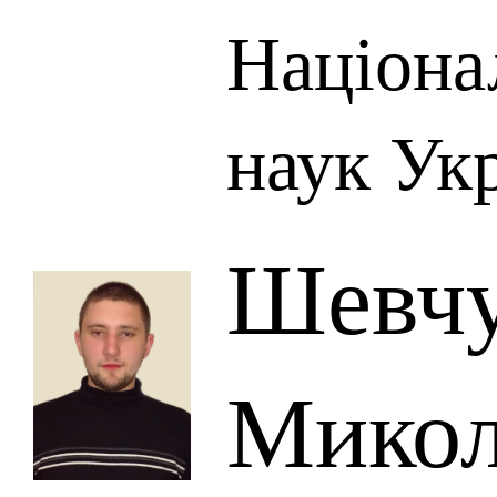
Націона
наук Ук
Шевчу
Микол