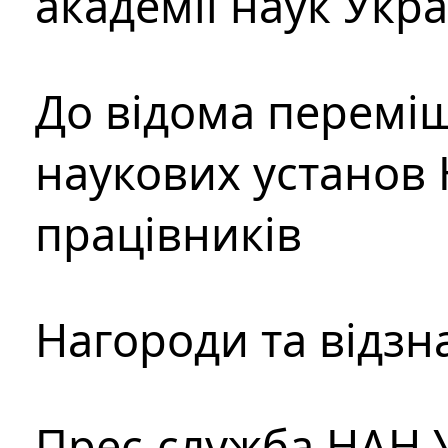
академії наук Укр
До відома перемі
наукових установ 
працівників
Нагороди та відзн
Прес-служба НАН 