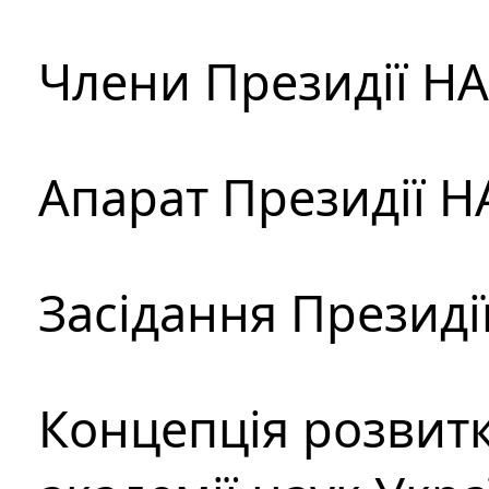
Члени Президії Н
Апарат Президії Н
Засідання Президі
Концепція розвитк