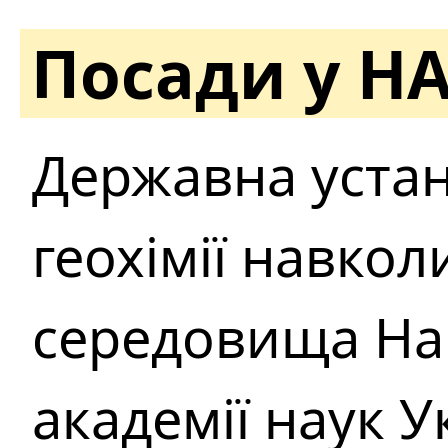
Посади у Н
Державна устан
геохімії навко
середовища На
академії наук У