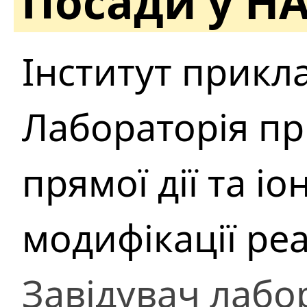
Посади у Н
Інститут прикл
Лабораторія п
прямої дії та іо
модифікації ре
Завідувач лабор