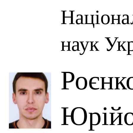
Націона
наук Ук
Роєнк
Юрій