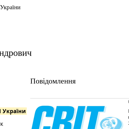
 України
андрович
Повідомлення
Н України
ук