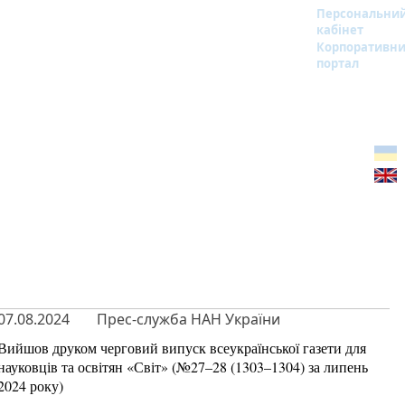
Персональни
кабінет
Корпоративн
портал
07.08.2024
Прес-служба НАН України
Вийшов друком черговий випуск всеукраїнської газети для
науковців та освітян «Світ» (№27–28 (1303–1304) за липень
2024 року)