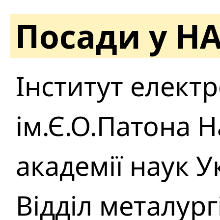
Посади у Н
Інститут елект
ім.Є.О.Патона 
академії наук У
Вiддiл металург