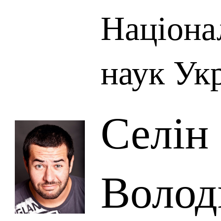
Націона
наук Ук
Селін
Волод