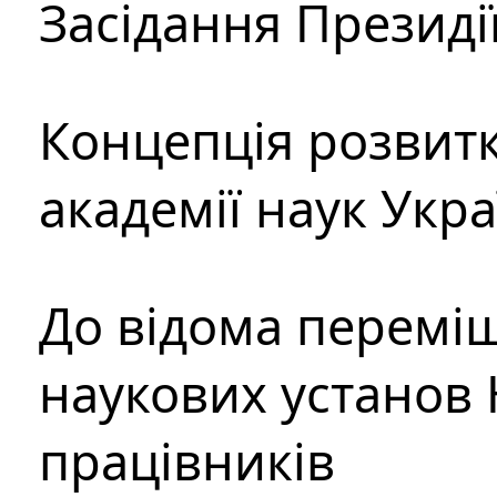
Засідання Президі
Концепція розвитк
академії наук Укр
До відома перемі
наукових установ 
працівників