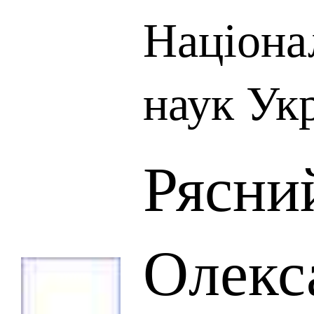
Націона
наук Ук
Рясни
Олекс