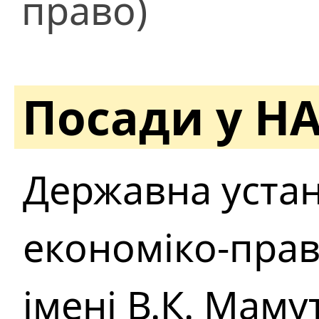
право)
Посади у Н
Державна устан
економіко-пра
імені В.К. Мам