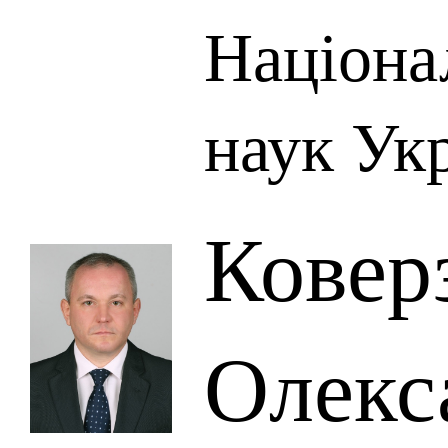
Націона
наук Ук
Ковер
Олекс