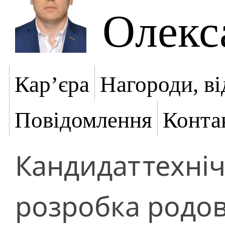
Олекс
Кар’єра
Нагороди, ві
Повідомлення
Конта
Кандидат
техні
розробка родо