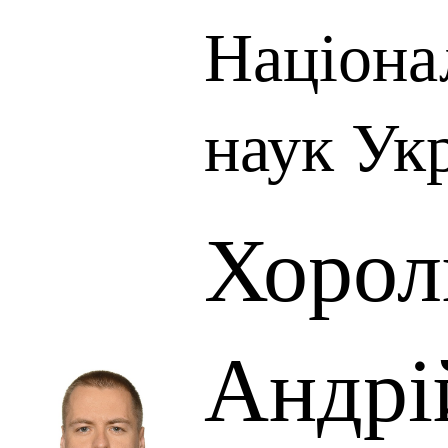
Націона
наук Ук
Хорол
Андрі