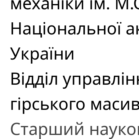
механіки ім. М
Національної а
України
Відділ управлі
гірського маси
Старший науко