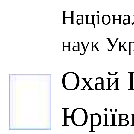
Націона
наук Ук
Охай 
Юріїв