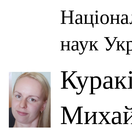
Націона
наук Ук
Курак
Михай