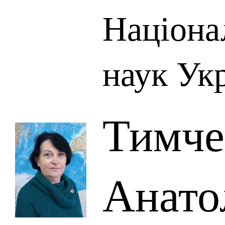
Націона
наук Ук
Тимче
Анато