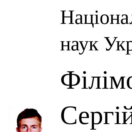
Націона
наук Ук
Філім
Сергі