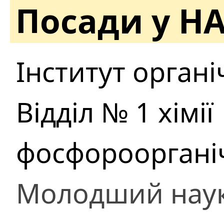
Посади у Н
Інститут органіч
Відділ № 1 хімії
фосфорооргані
Молодший наук