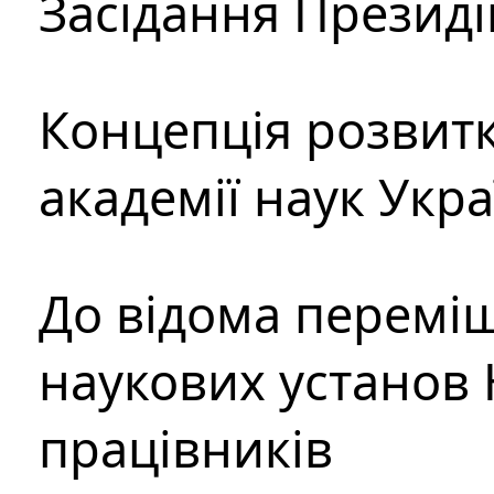
Засідання Президі
Концепція розвитк
академії наук Укр
До відома перемі
наукових установ 
працівників