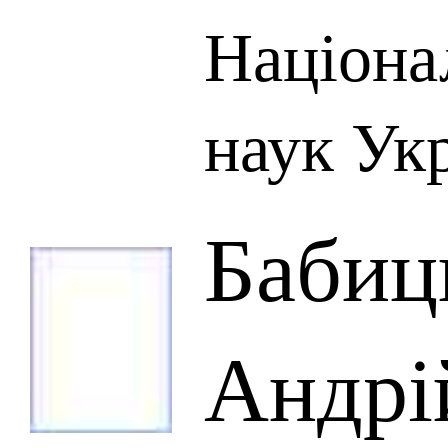
Націона
наук Ук
Бабиц
Андрі