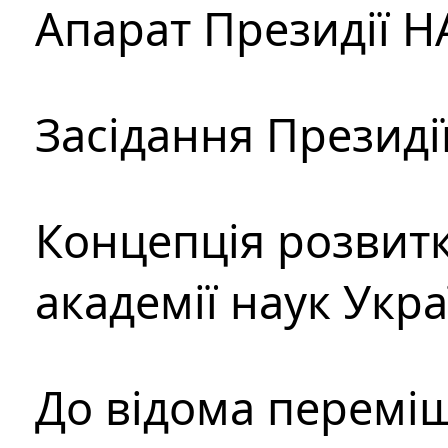
Апарат Президії Н
Засідання Президі
Концепція розвитк
академії наук Укр
До відома перемі