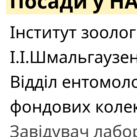
Посади у Н
Інститут зоологі
І.І.Шмальгаузе
Відділ ентомоло
фондових коле
Завідувач лабор