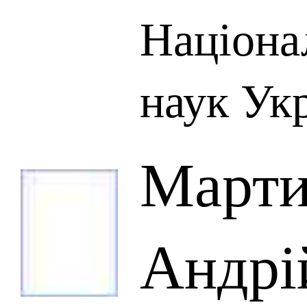
Націона
наук Ук
Март
Андрі