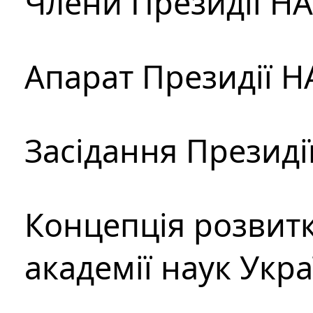
Члени Президії Н
Апарат Президії Н
Засідання Президі
Концепція розвитк
академії наук Укр