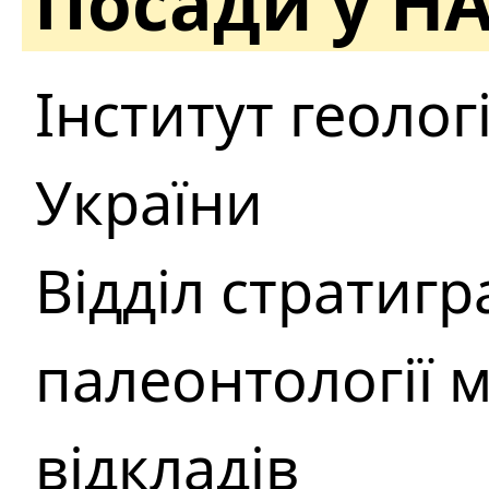
Посади у Н
Інститут геоло
України
Відділ стратигра
палеонтології 
відкладів