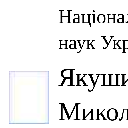
Націона
наук Ук
Якуши
Микол