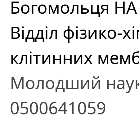
Богомольця НА
Відділ фізико-хі
клітинних мем
Молодший наук
0500641059