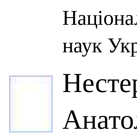
Націона
наук Ук
Несте
Анато