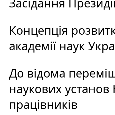
Засідання Президі
Концепція розвитк
академії наук Укр
До відома перемі
наукових установ 
працівників