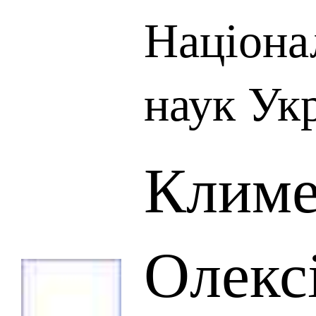
Націона
наук Ук
Климе
Олекс