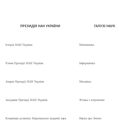
ПРЕЗИДІЯ НАН УКРАЇНИ
ГАЛУЗІ НАУК
Історія НАН України
Математика
Члени Президії НАН України
Інформатика
Апарат Президії НАН України
Механіка
Засідання Президії НАН України
Фізика і астрономія
Концепція розвитку Національної академії наук
Науки про Землю