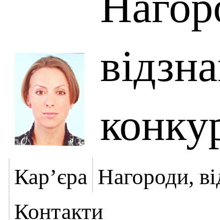
Нагор
відзна
конку
Кар’єра
Нагороди, ві
Контакти