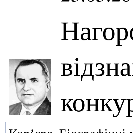
Нагор
відзна
конку