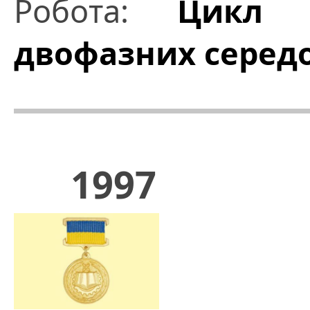
Робота:
Цикл р
двофазних серед
1997