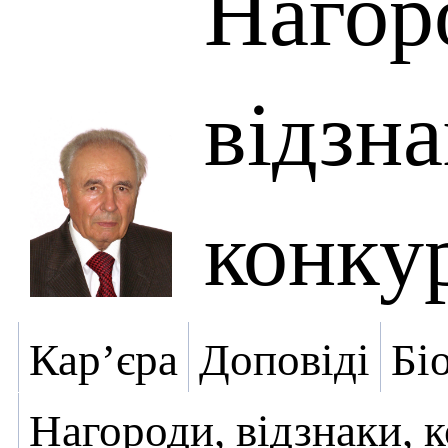
Нагор
відзна
конку
Кар’єра
Доповіді
Бі
Нагороди, відзнаки, 