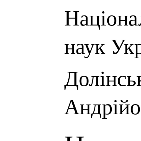
Націона
наук Ук
Долінсь
Андрійо