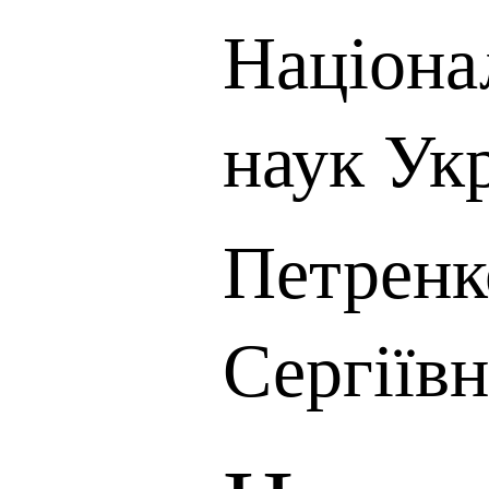
Націона
наук Ук
Петренк
Сергіївн