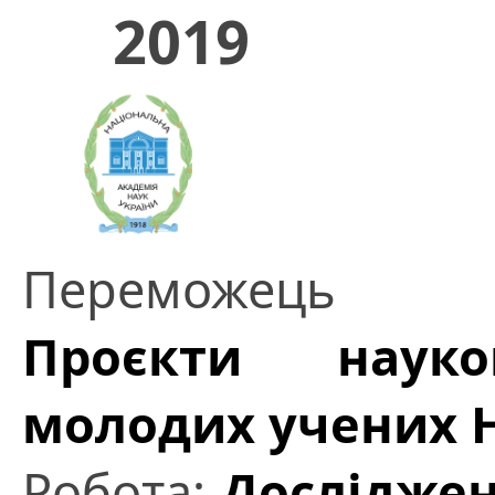
2019
Переможець
Проєкти науков
молодих учених 
Робота:
Досліджен