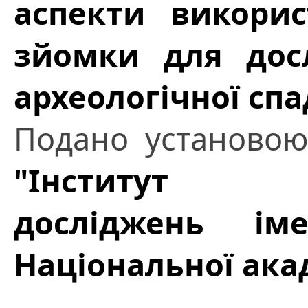
аспекти викорис
зйомки для дос
археологічної сп
Подано установо
"Інститут ек
досліджень ім
Національної ака