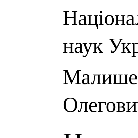
Націона
наук Ук
Малише
Олегови