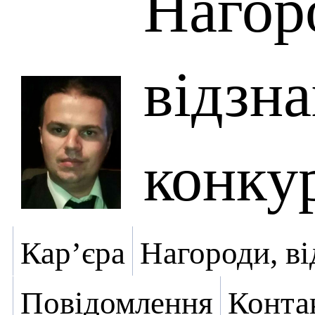
Нагор
відзна
конку
Кар’єра
Нагороди, ві
Повідомлення
Конта