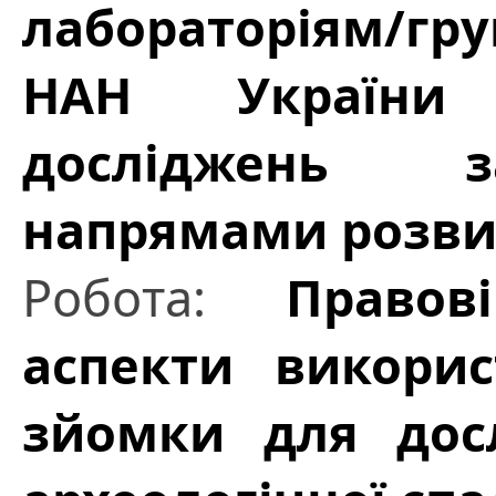
лабораторіям/гр
НАН України
досліджень з
напрямами розвит
Робота:
Правов
аспекти викорис
зйомки для дос