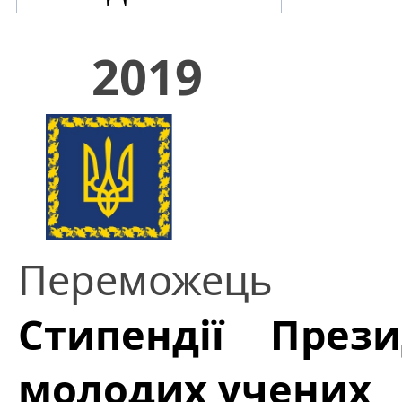
2019
Переможець
Стипендії През
молодих учених