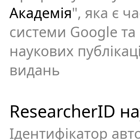
Академія
", яка є 
системи Google та 
наукових публікац
видань
ResearcherID н
Ідентифікатор авт