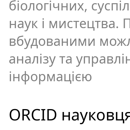
біологічних, суспі
наук і мистецтва.
вбудованими можл
аналізу та управл
інформацією
ORCID науковц