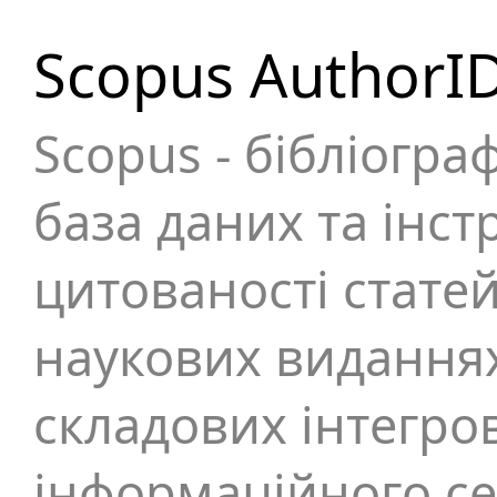
Scopus AuthorI
Scopus - бібліогра
база даних та інс
цитованості статей
наукових виданнях.
складових інтегро
інформаційного се