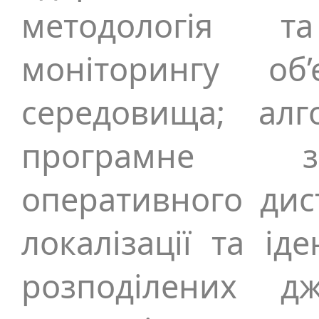
методологія т
моніторингу об’
середовища; алг
програмне з
оперативного дис
локалізації та ід
розподілених дж