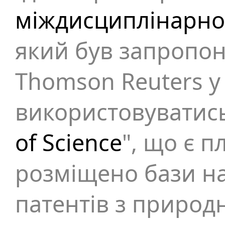
міждисциплінарно
який був запропо
Thomson Reuters у
використовуватись
of Science
", що є 
розміщено бази на
патентів з природ