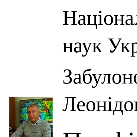
Націона
наук Ук
Забулон
Леонідо