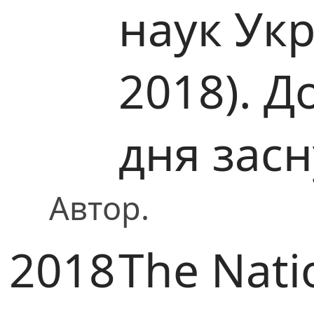
наук Ук
2018). Д
дня зас
Автор.
2018
The Nati