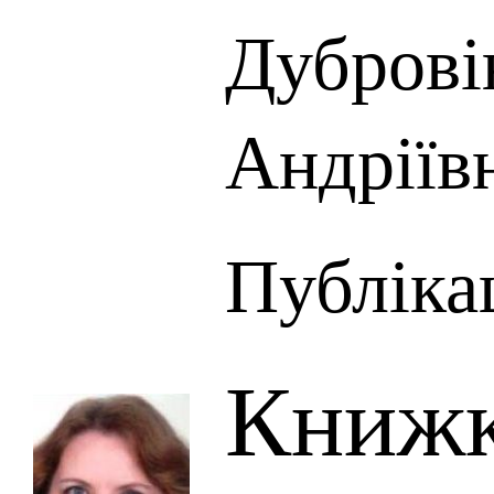
Дуброві
Андріїв
Публікац
Книжк