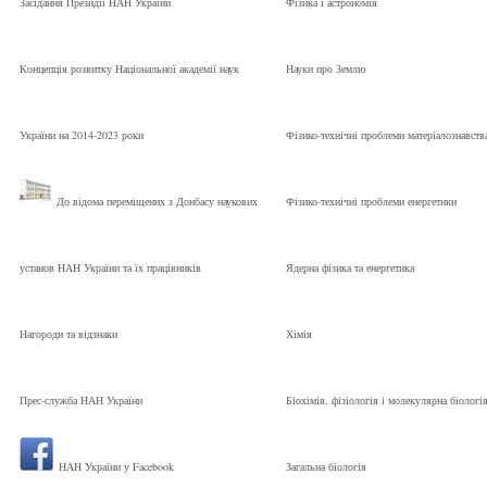
Засідання Президії НАН України
Фізика і астрономія
Концепція розвитку Національної академії наук
Науки про Землю
України на 2014-2023 роки
Фізико-технічні проблеми матеріалознавств
До відома переміщених з Донбасу наукових
Фізико-технічні проблеми енергетики
установ НАН України та їх працівників
Ядерна фізика та енергетика
Нагороди та відзнаки
Хімія
Прес-служба НАН України
Біохімія, фізіологія і молекулярна біологі
НАН України у Facebook
Загальна біологія