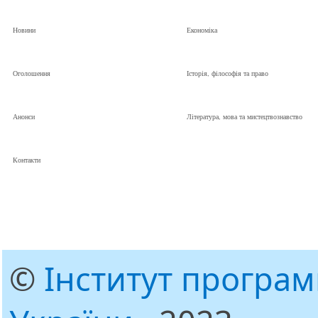
Новини
Економіка
Оголошення
Історія, філософія та право
Анонси
Література, мова та мистецтвознавство
Контакти
©
Інститут програ