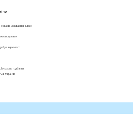
АЇНИ
 органів державної влади
окористування
ребує наукового
ціональне надбання
НАН України