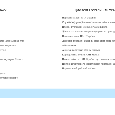
НАУК
ЦИФРОВІ РЕСУРСИ НАН УКР
Нормативні акти НАН України
Служба інформаційно-аналітичного забезпечення
Наукові публікації і видавнича діяльність
Діяльність з питань охорони природи та природ
Наукова молодь НАН України
еми матеріалознавства
Державні програми України, виконання яких пот
леми енергетики
забезпечення
гетика
Академічна мережа обміну даними
Корпоративна пошта НАН України
і молекулярна біологія
Наукові об'єкти НАН України, що становлять на
Центри колективного користування приладами 
Персональний робочий кабінет
право
истецтвознавство