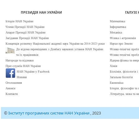
ПРЕЗИДІЯ НАН УКРАЇНИ
ГАЛУЗІ 
Історія НАН України
Математика
Члени Президії НАН України
Інформатика
Апарат Президії НАН України
Механіка
Засідання Президії НАН України
Фізика і астрономія
Концепція розвитку Національної академії наук України на 2014-2023 роки
Науки про Землю
До відома переміщених з Донбасу наукових установ НАН України
Фізико-технічні пробл
та їх працівників
Фізико-технічні проб
Нагороди та відзнаки
Ядерна фізика та енер
Прес-служба НАН України
Хімія
НАН України у Facebook
Біохімія, фізіологія 
Новини
Загальна біологія
Оголошення
Економіка
Анонси
Історія, філософія та 
Контакти
Література, мова та м
©
Інститут програмних систем НАН України
, 2023