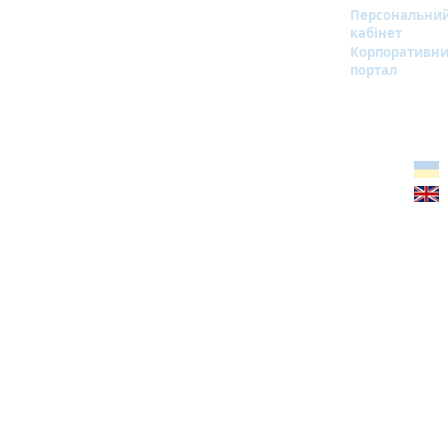
Персональни
кабінет
Корпоративн
портал